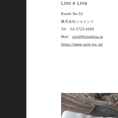
Lino e Lina
Booth No.52
株式会社ジョイント
Tel : 03-3723-4268
Mail :
joint@linoelina.jp
https://www.joint-inc.jp/