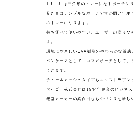
TRIFULは三角形のトレーになるポーチシ
見た目はシンプルなポーチですが開いてホ
のトレーになります。
持ち運べて使いやすい、ユーザーの様々な
す。
環境にやさしいEVA樹脂のやわらかな質
ペンケースとして、コスメポーチとして、
できます。
チュールメッシュタイプもエクストラプレ
ダイゴー株式会社は1944年創業のビジネ
老舗メーカーの真面目なものづくりを新し