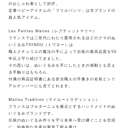
のおしゃれ着として好評。
定番ベビーアイテムの「フリルパンツ」は当ブランドの
超人気アイテム。
Les Petites Maries（レプティットマリー）
フランスでは二世代にわたり愛用されるほどのクマのぬ
いぐるみTOINOU（トワヌー）は
職人クチュリエの魔法の手によって伝統の最高品質を50
年以上守り続けてきました。
その思いは、ぬいぐるみを手にしたときの感動とも言え
る手触りはもちろん、
付属の商品証明書にある担当職人の手書きの名前とシリ
アルナンバーにも見てとれます。
Maïlou Tradition（マイルートラディション）
フランスはブルターニュを拠点とするハンドメイドのぬ
いぐるみブランドです。
伝統のぬいぐるみ作りを守り未来へ受け継ぐことを念頭
に、短絡的な生産や製造工程を避け、