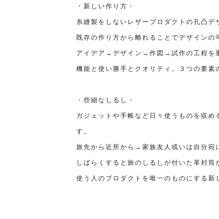
・新しい作り方・
糸縫製をしないレザープロダクトの孔凸デ
既存の作り方から離れることでデザインの
アイデア→デザイン→作図→試作の工程を
機能と使い勝手とクオリティ。３つの要素
・些細なしるし・
ガジェットや手帳など日々使うものを収める
す。
旅先から近所から→家族友人或いは自分宛
しばらくすると旅のしるしが付いた革封筒
使う人のプロダクトを唯一のものにする新