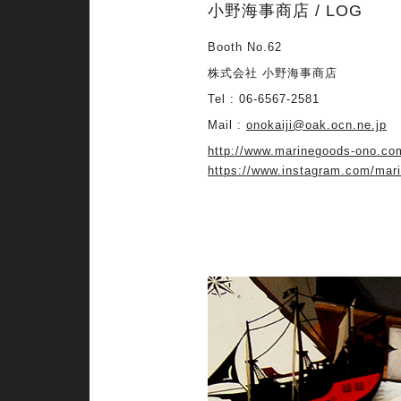
小野海事商店 / LOG
Booth No.62
株式会社 小野海事商店
Tel : 06-6567-2581
Mail :
onokaiji@oak.ocn.ne.jp
http://www.marinegoods-ono.co
https://www.instagram.com/mar