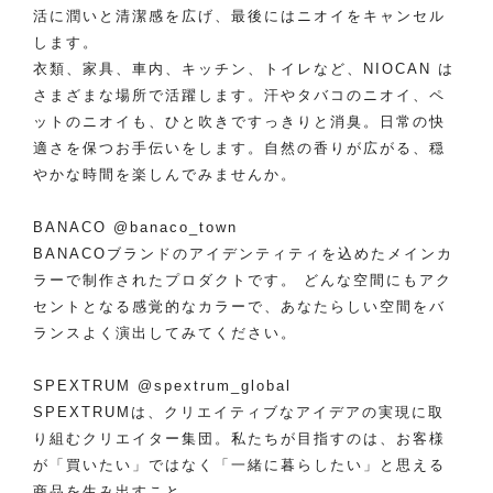
活に潤いと清潔感を広げ、最後にはニオイをキャンセル
します。
衣類、家具、車内、キッチン、トイレなど、NIOCAN は
さまざまな場所で活躍します。汗やタバコのニオイ、ペ
ットのニオイも、ひと吹きですっきりと消臭。日常の快
適さを保つお手伝いをします。自然の香りが広がる、穏
やかな時間を楽しんでみませんか。
BANACO
@banaco_town
BANACOブランドのアイデンティティを込めたメインカ
ラーで制作されたプロダクトです。 どんな空間にもアク
セントとなる感覚的なカラーで、あなたらしい空間をバ
ランスよく演出してみてください。
SPEXTRUM
@spextrum_global
SPEXTRUMは、クリエイティブなアイデアの実現に取
り組むクリエイター集団。私たちが目指すのは、お客様
が「買いたい」ではなく「一緒に暮らしたい」と思える
商品を生み出すこと。