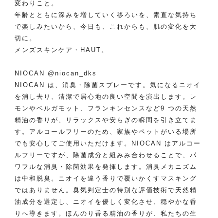
変わりこと。
年齢とともに深みを増していく移ろいを、素直な気持ち
で楽しみたいから、今日も、これからも、肌の変化を大
切に。
メンズスキンケア・HAUT。
NIOCAN
@niocan_dks
NIOCAN は、消臭・除菌スプレーです。気になるニオイ
を消し去り、清潔で居心地の良い空間を演出します。レ
モンやベルガモット、フランキンセンスなど9 つの天然
精油の香りが、リラックスや安らぎの瞬間を引き立てま
す。アルコールフリーのため、家族やペットがいる場所
でも安心してご使用いただけます。NIOCAN はアルコー
ルフリーですが、除菌成分と組みみ合わせることで、パ
ワフルな消臭・除菌効果を発揮します。消臭メカニズム
は中和脱臭。ニオイを違う香りで覆いかくすマスキング
ではありません。臭気判定士の特別な評価技術で天然精
油成分を選定し、ニオイを優しく変化させ、穏やかな香
りへ導きます。ほんのり香る精油の香りが、私たちの生