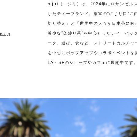
nijiri（ニジリ）は、2024年にロサン
したティーブランド。茶室の“にじり口”に
切り替え」と「世界中の人々が日本茶に触
希少な”釜炒り茶”を中心としたティーバッ
.co.jp
ーク、遊び、食など、ストリートカルチャ
を中心にポップアップやコラボイベントを
LA・SFのショップやカフェに展開中です