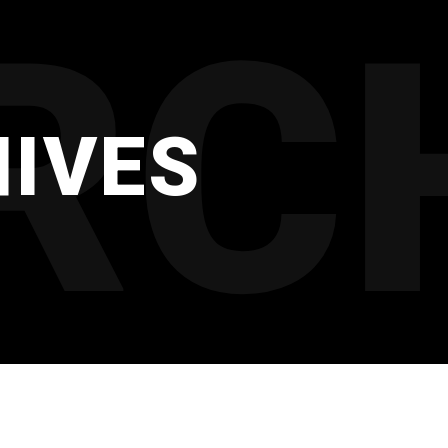
RC
IVES