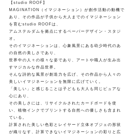
【studio ROOF】
MAGINATION（イマジネーション）が創作活動の動機で
あり、その作品が子供から大人までのイマジネーション
を育むstudio ROOFは、
アムステルダムを拠点にするペーパーデザイン・スタジ
オ。
そのイマジネーションは、心象風景にある幼少時代のあ
の自然の美しさであり、
世界中の人々の様々な姿であり、アートや職人が生み出
すマジカルな作品世界。
そんな詩的な風景が創造力を広げ、その作品から人々の
美しいイマジネーションを無限に広げていく。
「美しい」と感じることは子どもも大人も同じピュアな
心にあり、
その美しさには、リサイクルされたカードボードを使
い、植物インクでプリントする自然への優しさも含まれ
ている。
計算された美しい色彩とレイヤード立体オブジェの形状
が織りなす、計算できないイマジネーションの彩りと広