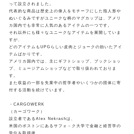
って設立されました。
代表的な商品は歴史上の偉人をモチーフにした指人形や
ぬいぐるみですがユニークな柄のマグカップは、アメリ
カ国内でも非常に人気のあるアイテムの一つです。
それ以外にも様々なユニークなアイテムを展開していま
すが、
どのアイテムもUPGらしい皮肉とジョークの効いたアイ
テムばかりです。
アメリカ国内では、主にギフトショップ、ブックショッ
プ、ミュージアムショップなどで取り扱われておりま
す。
また収益の一部を失業中の哲学者やいくつかの団体に寄
付する活動を続けています。
・CARGOWERK
（カーゴワーク）
設立者であるAlex Nekrashは、
米国のボストンにあるサフォ－ク大学で金融と経営学の
学位を取得後、