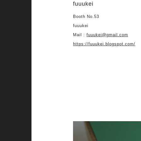
fuuukei
Booth No.53
fuuukei
Mail :
fuuukei@gmail.com
https://fuuukei.blogspot.com/