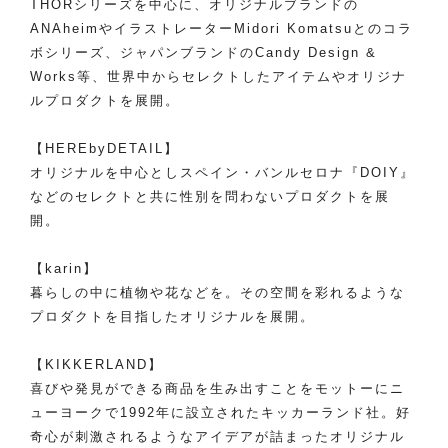
THORシリーズを中心に、オリジナルブランドの
ANAheimやイラストレーターMidori Komatsuとのコラ
ボシリーズ、ジャパンブランドのCandy Design &
Works等、世界中からセレクトしたアイテムやオリジナ
ルプロダクトを展開。
【HEREbyDETAIL】
オリジナルを中心としスペイン・バンルセロナ『DOIY』
などのセレクトと共に性別を問わないプロダクトを展
開。
【karin】
暮らしの中に植物や花などを。その空間を彩れるような
プロダクトを目指したオリジナルを展開。
【KIKKERLAND】
喜びや発見ができる商品を生み出すことをモットーにニ
ューヨークで1992年に設立されたキッカーランド社。好
奇心が刺激されるようなアイデアが詰まったオリジナル